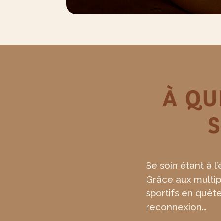
À QU
S
Se soin étant à l’
Grâce aux multip
sportifs en quêt
reconnexion…