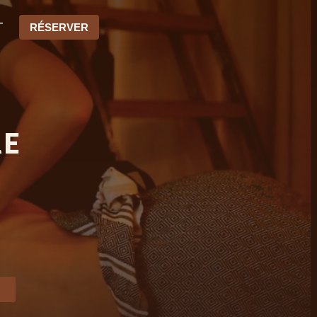
T
RÉSERVER
RE