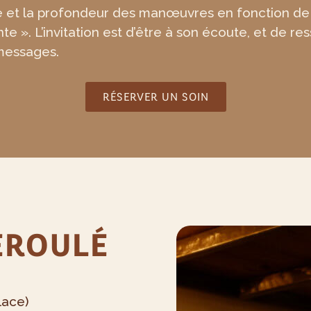
me et la profondeur des manœuvres en fonction de
e ». L’invitation est d’être à son écoute, et de res
messages.
RÉSERVER UN SOIN
DÉROULÉ
lace)