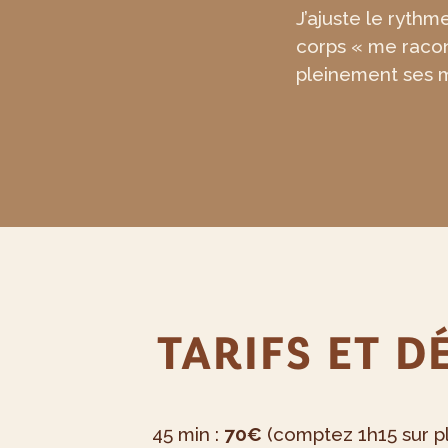
J’ajuste le ryth
corps « me racont
pleinement ses 
TARIFS ET 
45 min :
70€
(comptez 1h15 sur p