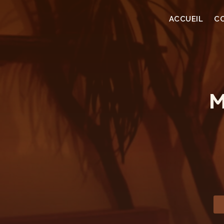
ACCUEIL
C
M