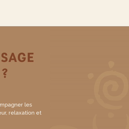
SSAGE
 ?
ompagner les
r, relaxation et