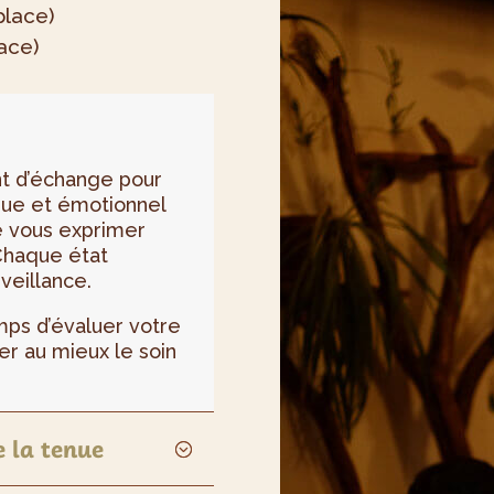
place)
ace)
t d’échange pour
ique et émotionnel
e vous exprimer
 Chaque état
veillance.
ps d’évaluer votre
er au mieux le soin
e la tenue